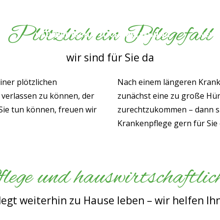
Plötzlich ein Pflegefall
GE
HAUSWIRTSCHAFTLICHE BETREUUNG
WEITE
wir sind für Sie da
iner plötzlichen
Nach einem längeren Krank
n verlassen zu können, der
zunächst eine zu große Hürd
Sie tun können, freuen wir
zurechtzukommen – dann si
Krankenpflege gern für Sie
ege und hauswirtschaftlic
legt weiterhin zu Hause leben – wir helfen Ih